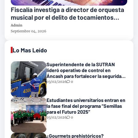
Fiscalía investiga a director de orquesta
musical por el delito de tocamientos
indebidos
Admin
Septiembre 04, 2026
Lo Mas Leído
Superintendente de la SUTRAN
lideró operativo de control en
Áncash para fortalecer la seguridad
en las vías nacionales
03/02/2026
0
Estudiantes universitarios entran en
la fase final del programa “Semillas
para el Futuro 2025”
03/02/2026
0
¿Gourmets prehistóricos?