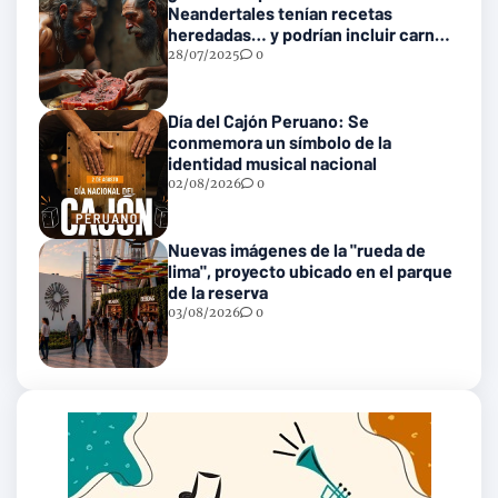
Neandertales tenían recetas
heredadas… y podrían incluir carne
con gusanos
28/07/2025
0
Día del Cajón Peruano: Se
conmemora un símbolo de la
identidad musical nacional
02/08/2026
0
Nuevas imágenes de la "rueda de
lima", proyecto ubicado en el parque
de la reserva
03/08/2026
0