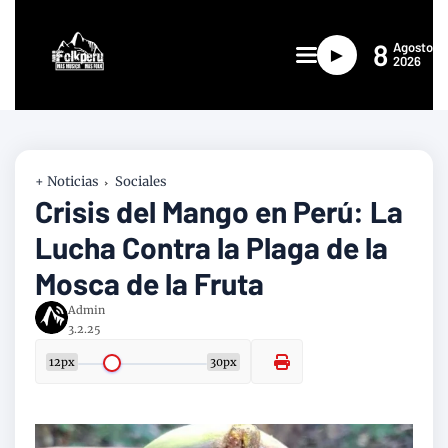
8
Agosto
►
2026
+ Noticias
Sociales
Crisis del Mango en Perú: La
Lucha Contra la Plaga de la
Mosca de la Fruta
Admin
3.2.25
12px
30px