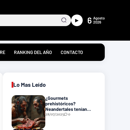
6
Agosto
►
2026
RE
RANKING DEL AÑO
CONTACTO
Lo Mas Leído
¿Gourmets
prehistóricos?
Neandertales tenían
recetas heredadas… y
28/07/2025
0
podrían incluir carne
con gusanos