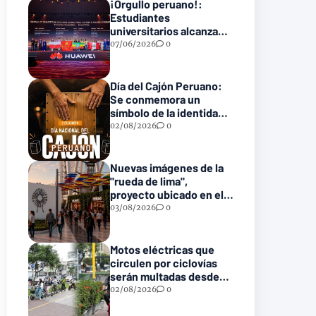
¡Orgullo peruano!:
Estudiantes
universitarios alcanzan
el podio en la final
07/06/2026
0
mundial tecnológica de
Huawei
Día del Cajón Peruano:
Se conmemora un
símbolo de la identidad
musical nacional
02/08/2026
0
Nuevas imágenes de la
"rueda de lima",
proyecto ubicado en el
parque de la reserva
03/08/2026
0
Motos eléctricas que
circulen por ciclovías
serán multadas desde
S/ 550 a partir de este 2
02/08/2026
0
de agosto