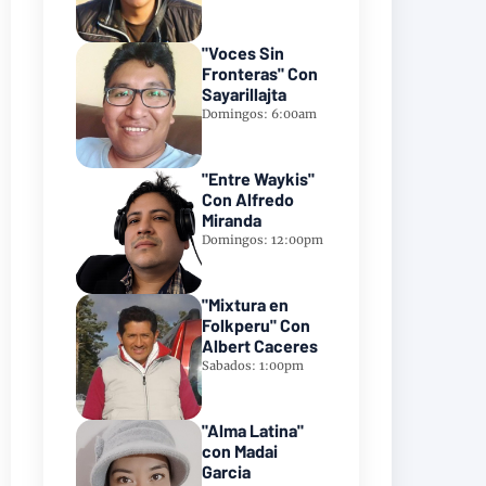
"Voces Sin
Fronteras" Con
Sayarillajta
Domingos: 6:00am
"Entre Waykis"
Con Alfredo
Miranda
Domingos: 12:00pm
"Mixtura en
Folkperu" Con
Albert Caceres
Sabados: 1:00pm
"Alma Latina"
con Madai
Garcia