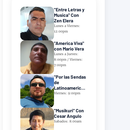
"Entre Letras y
Musica" Con
Zen Elera
Lunes a Viernes:
12:00pm
"America Viva"
con Mario Vera
Lunes a Jueves:
8:00pm / Viernes:
7:00pm
"Por las Sendas
de
Latinoamerica"
Con Frank
Viernes: 9:00pm
Takillajta
"Musikuri" Con
Cesar Angulo
Sabados: 8:00am