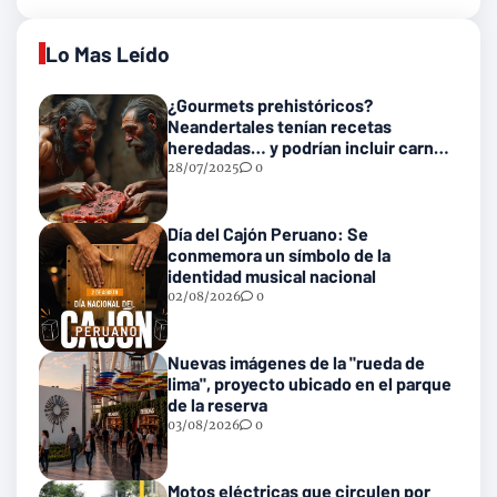
Lo Mas Leído
¿Gourmets prehistóricos?
Neandertales tenían recetas
heredadas… y podrían incluir carne
con gusanos
28/07/2025
0
Día del Cajón Peruano: Se
conmemora un símbolo de la
identidad musical nacional
02/08/2026
0
Nuevas imágenes de la "rueda de
lima", proyecto ubicado en el parque
de la reserva
03/08/2026
0
Motos eléctricas que circulen por