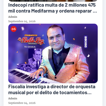
Indecopi ratifica multa de 2 millones 475
mil contra Medifarma y ordena reparar a
victimas del suero defectuoso
Admin
Septiembre 04, 2026
Fiscalía investiga a director de orquesta
musical por el delito de tocamientos
indebidos
Admin
Septiembre 04, 2026