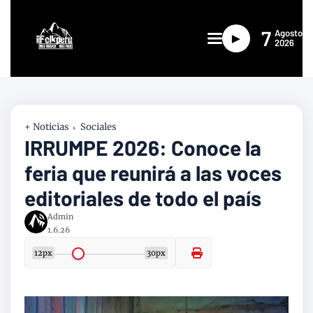
7
Agosto
►
2026
+ Noticias
Sociales
IRRUMPE 2026: Conoce la
feria que reunirá a las voces
editoriales de todo el país
Admin
1.6.26
12px
30px