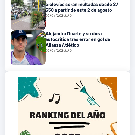
ciclovías serán multadas desde S/
550 a partir de este 2 de agosto
02/08/2026
0
Alejandro Duarte y su dura
autocritica tras error en gol de
Alianza Atlético
02/08/2026
0