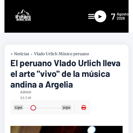
7
Agosto
►
2026
+ Noticias
Vlado Urlich Músico peruano
El peruano Vlado Urlich lleva
el arte "vivo" de la música
andina a Argelia
Admin
27.7.16
12px
30px