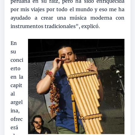
peruana en su raíz, pero ha sido enriquecida
por mis viajes por todo el mundo y eso me ha
ayudado a crear una música moderna con
instrumentos tradicionales", explicó.
En
su
conci
erto
en la
capit
al
argel
ina,
ofrec
erá