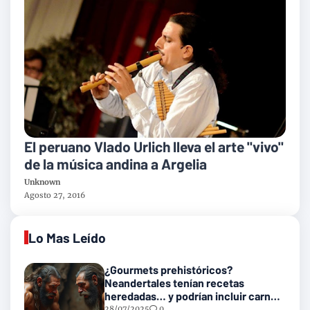
El peruano Vlado Urlich lleva el arte "vivo"
de la música andina a Argelia
Unknown
Agosto 27, 2016
Lo Mas Leído
¿Gourmets prehistóricos?
Neandertales tenían recetas
heredadas… y podrían incluir carne
con gusanos
28/07/2025
0