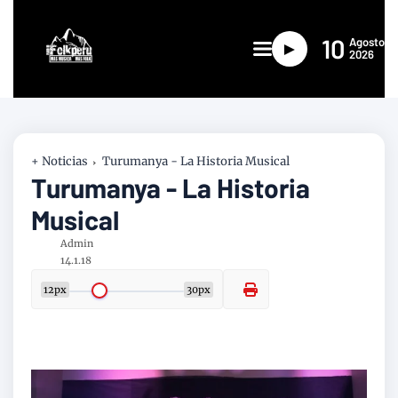
10
Agosto
►
2026
+ Noticias
Turumanya - La Historia Musical
Turumanya - La Historia
Musical
Admin
14.1.18
12px
30px