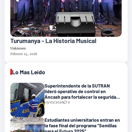
Turumanya - La Historia Musical
Unknown
Febrero 14, 2018
Lo Mas Leído
Superintendente de la SUTRAN
lideró operativo de control en
Áncash para fortalecer la seguridad
en las vías nacionales
03/02/2026
0
Estudiantes universitarios entran en
la fase final del programa “Semillas
para el Futuro 2025”