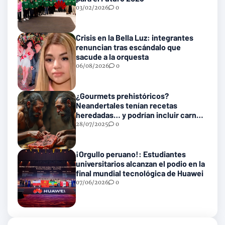
03/02/2026
0
Crisis en la Bella Luz: integrantes
renuncian tras escándalo que
sacude a la orquesta
06/08/2026
0
¿Gourmets prehistóricos?
Neandertales tenían recetas
heredadas… y podrían incluir carne
con gusanos
28/07/2025
0
¡Orgullo peruano!: Estudiantes
universitarios alcanzan el podio en la
final mundial tecnológica de Huawei
07/06/2026
0