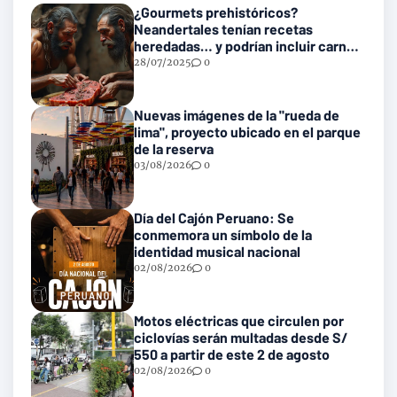
¿Gourmets prehistóricos?
Neandertales tenían recetas
heredadas… y podrían incluir carne
con gusanos
28/07/2025
0
Nuevas imágenes de la "rueda de
lima", proyecto ubicado en el parque
de la reserva
03/08/2026
0
Día del Cajón Peruano: Se
conmemora un símbolo de la
identidad musical nacional
02/08/2026
0
Motos eléctricas que circulen por
ciclovías serán multadas desde S/
550 a partir de este 2 de agosto
02/08/2026
0