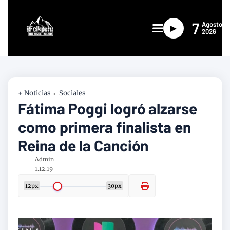
7
Agosto
►
2026
+ Noticias
Sociales
Fátima Poggi logró alzarse
como primera finalista en
Reina de la Canción
Admin
1.12.19
12px
30px