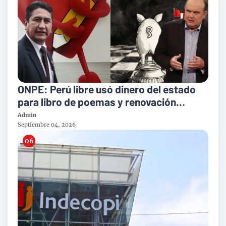
ONPE: Perú libre usó dinero del estado
para libro de poemas y renovación
popular en biografía de López Aliaga
Admin
Septiembre 04, 2026