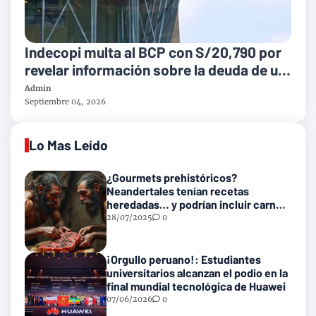
Indecopi multa al BCP con S/20,790 por
revelar información sobre la deuda de un
cliente
Admin
Septiembre 04, 2026
Lo Mas Leído
¿Gourmets prehistóricos?
Neandertales tenían recetas
heredadas… y podrían incluir carne
con gusanos
28/07/2025
0
¡Orgullo peruano!: Estudiantes
universitarios alcanzan el podio en la
final mundial tecnológica de Huawei
07/06/2026
0