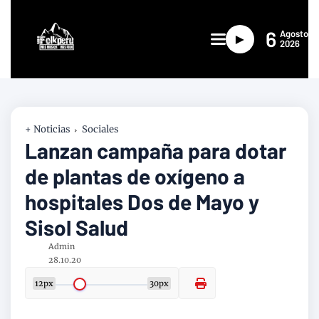
6
Agosto
►
2026
+ Noticias
Sociales
Lanzan campaña para dotar
de plantas de oxígeno a
hospitales Dos de Mayo y
Sisol Salud
Admin
28.10.20
12px
30px